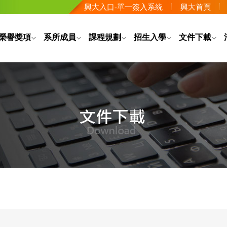
興大入口-單一簽入系統
興大首頁
榮譽獎項
系所成員
課程規劃
招生入學
文件下載