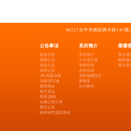
40227台中市南區興大路145號(土木環工
公告事項
系所簡介
榮譽
最新消息
系所簡介
學生優
系辦公告
土木系沿革
教師優
招生訊息
學術領域
傑出系
課程公告
未來出路
[系]專題演講
系館地圖指引
演講.研討會
實驗室
獎助學金
合作夥伴
徵才資訊
競賽.徵稿
出國心得分享
歷史公告
政府研究資訊系統