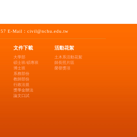
-Mail：civil@nchu.edu.tw
文件下載
活動花絮
大學部
土木系活動花絮
碩士班/碩專班
師長照片區
博士班
榮譽獎項
系務部份
教師部份
行政法規
獎學金辦法
論文口試