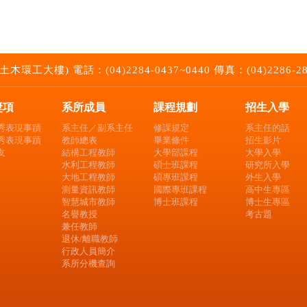
大樓) 電話：(04)2284-0437~0440 傳真：(04)2286-2857 E
獎項
系所成員
課程規劃
招生入學
秀表現事蹟
系主任／副系主任
修課規定
系主任的話
秀表現事蹟
教師總表
畢業條件
招生影片
友
結構工程教師
大學部課程
大學入學
水利工程教師
碩士班課程
研究所入學
大地工程教師
碩專班課程
外生入學
測量資訊教師
國際專班課程
高中生專區
智慧城市教師
博士班課程
博士生專區
名譽教授
考古題
兼任教師
退休/離職教師
行政人員簡介
系所分機查詢