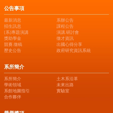
公告事項
最新消息
系辦公告
招生訊息
課程公告
[系]專題演講
演講.研討會
獎助學金
徵才資訊
競賽.徵稿
出國心得分享
歷史公告
政府研究資訊系統
系所簡介
系所簡介
土木系沿革
學術領域
未來出路
系館地圖指引
實驗室
合作夥伴