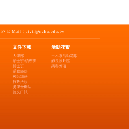
-Mail：civil@nchu.edu.tw
文件下載
活動花絮
大學部
土木系活動花絮
碩士班/碩專班
師長照片區
博士班
榮譽獎項
系務部份
教師部份
行政法規
獎學金辦法
論文口試