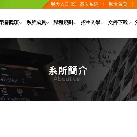
興大入口-單一簽入系統
興大首頁
榮譽獎項
系所成員
課程規劃
招生入學
文件下載