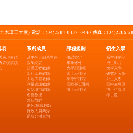
大樓) 電話：(04)2284-0437~0440 傳真：(04)2286-2857 E
獎項
系所成員
課程規劃
招生入學
秀表現事蹟
系主任／副系主任
修課規定
系主任的話
秀表現事蹟
教師總表
畢業條件
招生影片
友
結構工程教師
大學部課程
大學入學
水利工程教師
碩士班課程
研究所入學
大地工程教師
碩專班課程
外生入學
測量資訊教師
國際專班課程
高中生專區
智慧城市教師
博士班課程
博士生專區
名譽教授
考古題
兼任教師
退休/離職教師
行政人員簡介
系所分機查詢