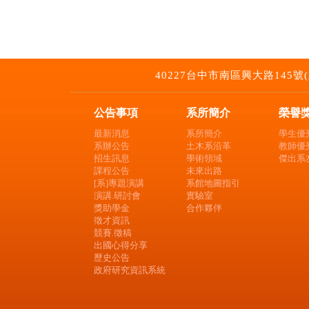
40227台中市南區興大路145號(土木環工
公告事項
系所簡介
榮譽
最新消息
系所簡介
學生優
系辦公告
土木系沿革
教師優
招生訊息
學術領域
傑出系
課程公告
未來出路
[系]專題演講
系館地圖指引
演講.研討會
實驗室
獎助學金
合作夥伴
徵才資訊
競賽.徵稿
出國心得分享
歷史公告
政府研究資訊系統