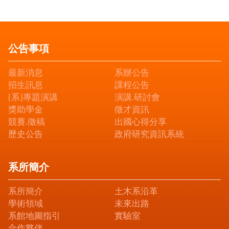
公告事項
最新消息
系辦公告
招生訊息
課程公告
[系]專題演講
演講.研討會
獎助學金
徵才資訊
競賽.徵稿
出國心得分享
歷史公告
政府研究資訊系統
系所簡介
系所簡介
土木系沿革
學術領域
未來出路
系館地圖指引
實驗室
合作夥伴