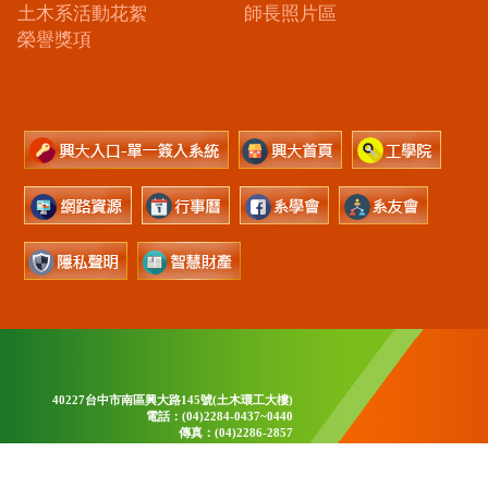
土木系活動花絮
師長照片區
榮譽獎項
40227台中市南區興大路145號(土木環工大樓)
電話：(04)2284-0437~0440
傳真：(04)2286-2857
E-Mail：civil@nchu.edu.tw
© 2018
國立中興大學土木工程學系
All Rights
Reserved.