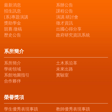
最新消息
系辦公告
招生訊息
課程公告
[系]專題演講
演講.研討會
獎助學金
徵才資訊
競賽.徵稿
出國心得分享
歷史公告
政府研究資訊系統
系所簡介
系所簡介
土木系沿革
學術領域
未來出路
系館地圖指引
實驗室
合作夥伴
榮譽獎項
學生優秀表現事蹟
教師優秀表現事蹟