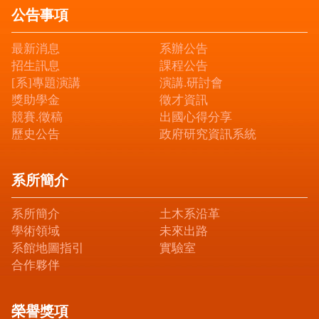
公告事項
最新消息
系辦公告
招生訊息
課程公告
[系]專題演講
演講.研討會
獎助學金
徵才資訊
競賽.徵稿
出國心得分享
歷史公告
政府研究資訊系統
系所簡介
系所簡介
土木系沿革
學術領域
未來出路
系館地圖指引
實驗室
合作夥伴
榮譽獎項