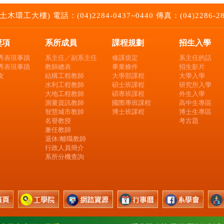
大樓) 電話：(04)2284-0437~0440 傳真：(04)2286-2857 E
獎項
系所成員
課程規劃
招生入學
秀表現事蹟
系主任／副系主任
修課規定
系主任的話
秀表現事蹟
教師總表
畢業條件
招生影片
友
結構工程教師
大學部課程
大學入學
水利工程教師
碩士班課程
研究所入學
大地工程教師
碩專班課程
外生入學
測量資訊教師
國際專班課程
高中生專區
智慧城市教師
博士班課程
博士生專區
名譽教授
考古題
兼任教師
退休/離職教師
行政人員簡介
系所分機查詢