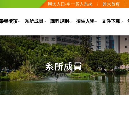
興大入口-單一簽入系統
興大首頁
榮譽獎項
系所成員
課程規劃
招生入學
文件下載