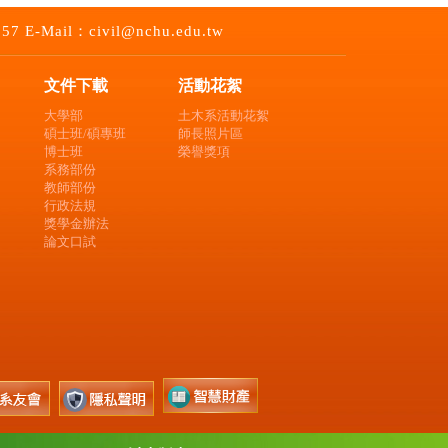
-Mail：civil@nchu.edu.tw
文件下載
活動花絮
大學部
土木系活動花絮
碩士班/碩專班
師長照片區
博士班
榮譽獎項
系務部份
教師部份
行政法規
獎學金辦法
論文口試