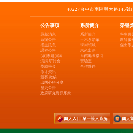
40227台中市南區興大路145號(土木環工
公告事項
系所簡介
榮譽
最新消息
系所簡介
學生優
系辦公告
土木系沿革
教師優
招生訊息
學術領域
傑出系
課程公告
未來出路
[系]專題演講
系館地圖指引
演講.研討會
實驗室
獎助學金
合作夥伴
徵才資訊
競賽.徵稿
出國心得分享
歷史公告
政府研究資訊系統