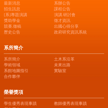
最新消息
系辦公告
招生訊息
課程公告
[系]專題演講
演講.研討會
獎助學金
徵才資訊
競賽.徵稿
出國心得分享
歷史公告
政府研究資訊系統
系所簡介
系所簡介
土木系沿革
學術領域
未來出路
系館地圖指引
實驗室
合作夥伴
榮譽獎項
學生優秀表現事蹟
教師優秀表現事蹟