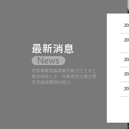
20
20
20
20
20