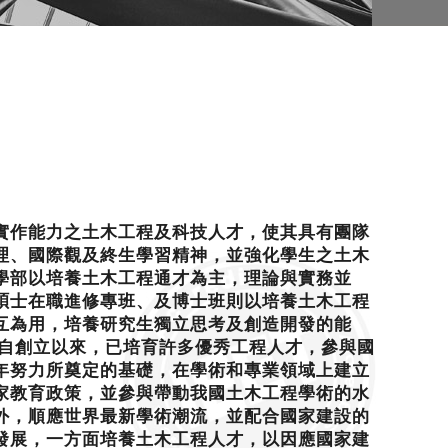
實作能力之土木工程及科技人才，使其具有團隊
理、國際觀及終生學習精神，並強化學生之土木
學部以培養土木工程通才為主，理論與實務並
碩士在職進修專班、及博士班則以培養土木工程
互為用，培養研究生獨立思考及創造開發的能
系自創立以來，已培育許多優秀工程人才，參與國
年努力所奠定的基礎，在學術和專業領域上建立
家教育政策，並參與帶動我國土木工程學術的水
外，順應世界最新學術潮流，並配合國家建設的
發展，一方面培養土木工程人才，以因應國家建