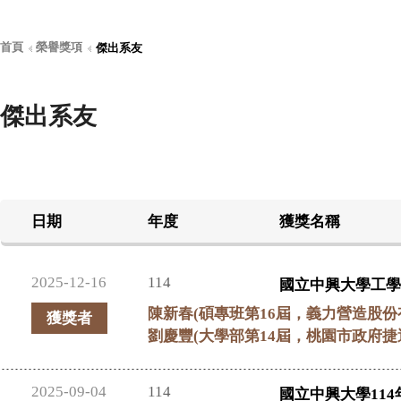
首頁
榮譽獎項
傑出系友
傑出系友
日期
年度
獲獎名稱
2025-12-16
114
國立中興大學工學
陳新春(碩專班第16屆，義力營造股
獲獎者
劉慶豐(大學部第14屆，桃園市政府
2025-09-04
114
國立中興大學114