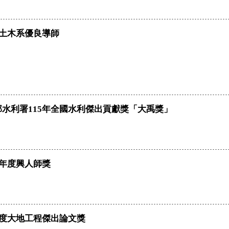
度土木系優良導師
水利署115年全國水利傑出貢獻獎「大禹獎」
學年度興人師獎
年度大地工程傑出論文獎