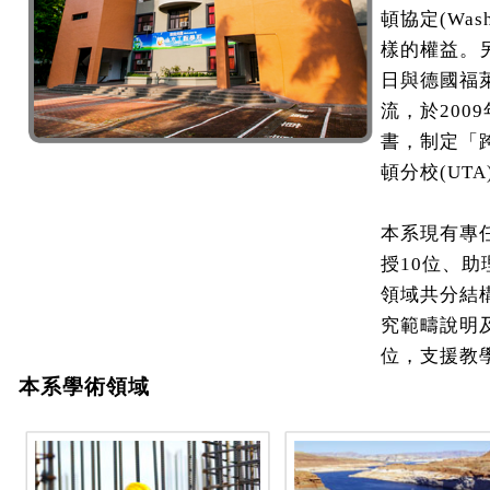
頓協定(Was
樣的權益。
日與德國福
流，於200
書，制定「跨
頓分校(UT
本系現有專
授10位、
領域共分結
究範疇說明
位，支援教
本系學術領域