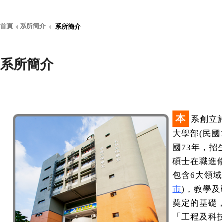
首頁
系所簡介
系所簡介
系所簡介
本
系創立
大學部(民國
國73年，招
碩士在職進
包含6大領域
市
)，教學
奠定的基礎
「工程及科技