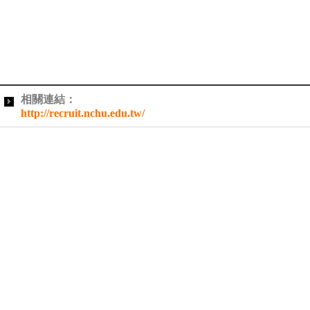
相關連結：
http://recruit.nchu.edu.tw/