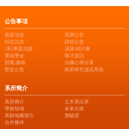
公告事項
最新消息
系辦公告
招生訊息
課程公告
[系]專題演講
演講.研討會
獎助學金
徵才資訊
競賽.徵稿
出國心得分享
歷史公告
政府研究資訊系統
系所簡介
系所簡介
土木系沿革
學術領域
未來出路
系館地圖指引
實驗室
合作夥伴