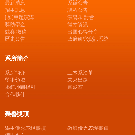
最新消息
系辦公告
招生訊息
課程公告
[系]專題演講
演講.研討會
獎助學金
徵才資訊
競賽.徵稿
出國心得分享
歷史公告
政府研究資訊系統
系所簡介
系所簡介
土木系沿革
學術領域
未來出路
系館地圖指引
實驗室
合作夥伴
榮譽獎項
學生優秀表現事蹟
教師優秀表現事蹟