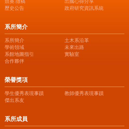
競賽.徵稿
出國心得分享
歷史公告
政府研究資訊系統
系所簡介
系所簡介
土木系沿革
學術領域
未來出路
系館地圖指引
實驗室
合作夥伴
榮譽獎項
學生優秀表現事蹟
教師優秀表現事蹟
傑出系友
系所成員