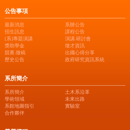
公告事項
最新消息
系辦公告
招生訊息
課程公告
[系]專題演講
演講.研討會
獎助學金
徵才資訊
競賽.徵稿
出國心得分享
歷史公告
政府研究資訊系統
系所簡介
系所簡介
土木系沿革
學術領域
未來出路
系館地圖指引
實驗室
合作夥伴