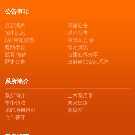
公告事項
最新消息
系辦公告
招生訊息
課程公告
[系]專題演講
演講.研討會
獎助學金
徵才資訊
競賽.徵稿
出國心得分享
歷史公告
政府研究資訊系統
系所簡介
系所簡介
土木系沿革
學術領域
未來出路
系館地圖指引
實驗室
合作夥伴