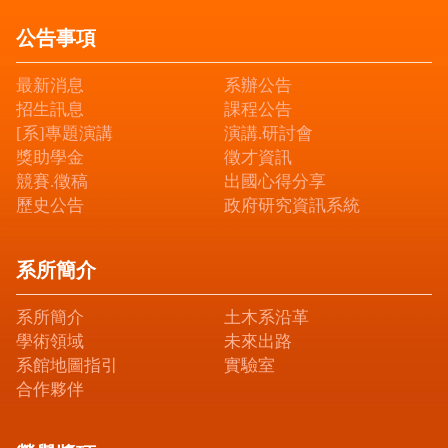
公告事項
最新消息
系辦公告
招生訊息
課程公告
[系]專題演講
演講.研討會
獎助學金
徵才資訊
競賽.徵稿
出國心得分享
歷史公告
政府研究資訊系統
系所簡介
系所簡介
土木系沿革
學術領域
未來出路
系館地圖指引
實驗室
合作夥伴