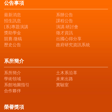
公告事項
最新消息
系辦公告
招生訊息
課程公告
[系]專題演講
演講.研討會
獎助學金
徵才資訊
競賽.徵稿
出國心得分享
歷史公告
政府研究資訊系統
系所簡介
系所簡介
土木系沿革
學術領域
未來出路
系館地圖指引
實驗室
合作夥伴
榮譽獎項