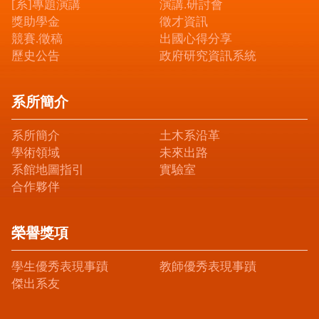
[系]專題演講
演講.研討會
獎助學金
徵才資訊
競賽.徵稿
出國心得分享
歷史公告
政府研究資訊系統
系所簡介
系所簡介
土木系沿革
學術領域
未來出路
系館地圖指引
實驗室
合作夥伴
榮譽獎項
學生優秀表現事蹟
教師優秀表現事蹟
傑出系友