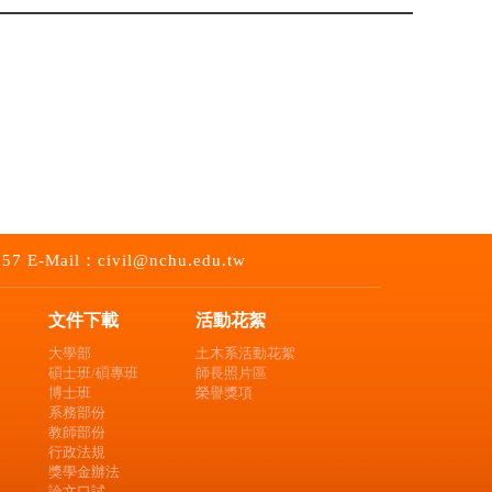
-Mail：civil@nchu.edu.tw
文件下載
活動花絮
大學部
土木系活動花絮
碩士班/碩專班
師長照片區
博士班
榮譽獎項
系務部份
教師部份
行政法規
獎學金辦法
論文口試