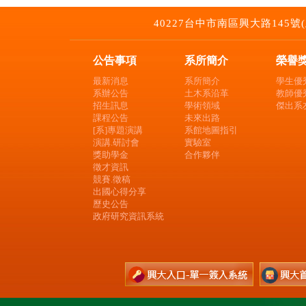
40227台中市南區興大路145號(土木環工
公告事項
系所簡介
榮譽
最新消息
系所簡介
學生優
系辦公告
土木系沿革
教師優
招生訊息
學術領域
傑出系
課程公告
未來出路
[系]專題演講
系館地圖指引
演講.研討會
實驗室
獎助學金
合作夥伴
徵才資訊
競賽.徵稿
出國心得分享
歷史公告
政府研究資訊系統