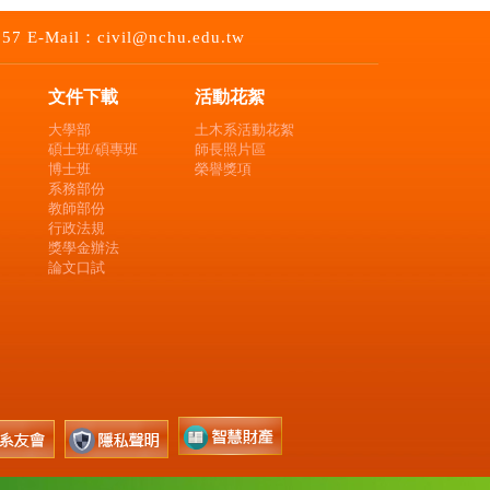
-Mail：civil@nchu.edu.tw
文件下載
活動花絮
大學部
土木系活動花絮
碩士班/碩專班
師長照片區
博士班
榮譽獎項
系務部份
教師部份
行政法規
獎學金辦法
論文口試