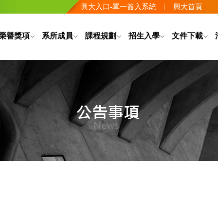
興大入口-單一簽入系統
興大首頁
榮譽獎項
系所成員
課程規劃
招生入學
文件下載