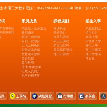
大樓) 電話：(04)2284-0437~0440 傳真：(04)2286-2857 E
獎項
系所成員
課程規劃
招生入學
秀表現事蹟
系主任／副系主任
修課規定
系主任的話
秀表現事蹟
教師總表
畢業條件
招生影片
友
結構工程教師
大學部課程
大學入學
水利工程教師
碩士班課程
研究所入學
大地工程教師
碩專班課程
外生入學
測量資訊教師
國際專班課程
高中生專區
智慧城市教師
博士班課程
博士生專區
名譽教授
考古題
兼任教師
退休/離職教師
行政人員簡介
系所分機查詢