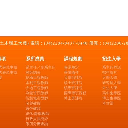
大樓) 電話：(04)2284-0437~0440 傳真：(04)2286-2857 E
獎項
系所成員
課程規劃
招生入學
秀表現事蹟
系主任／副系主任
修課規定
系主任的話
秀表現事蹟
教師總表
畢業條件
招生影片
友
結構工程教師
大學部課程
大學入學
水利工程教師
碩士班課程
研究所入學
大地工程教師
碩專班課程
外生入學
測量資訊教師
國際專班課程
高中生專區
智慧城市教師
博士班課程
博士生專區
名譽教授
考古題
兼任教師
退休/離職教師
行政人員簡介
系所分機查詢