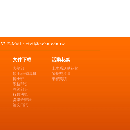
-Mail：civil@nchu.edu.tw
文件下載
活動花絮
大學部
土木系活動花絮
碩士班/碩專班
師長照片區
博士班
榮譽獎項
系務部份
教師部份
行政法規
獎學金辦法
論文口試