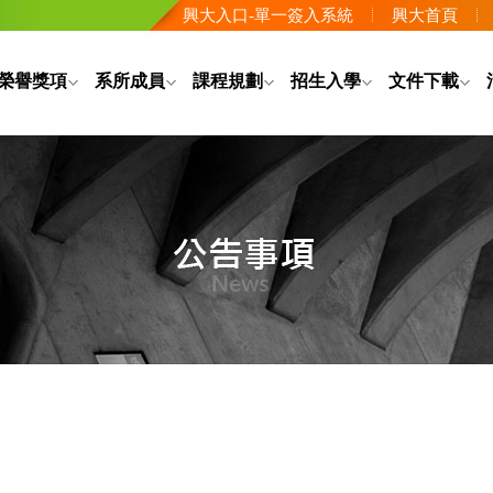
興大入口-單一簽入系統
興大首頁
榮譽獎項
系所成員
課程規劃
招生入學
文件下載