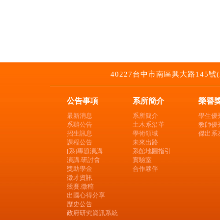
40227台中市南區興大路145號(土木環工
公告事項
系所簡介
榮譽
最新消息
系所簡介
學生優
系辦公告
土木系沿革
教師優
招生訊息
學術領域
傑出系
課程公告
未來出路
[系]專題演講
系館地圖指引
演講.研討會
實驗室
獎助學金
合作夥伴
徵才資訊
競賽.徵稿
出國心得分享
歷史公告
政府研究資訊系統